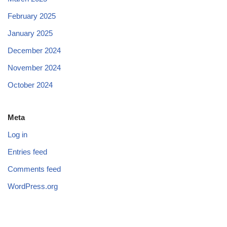
February 2025
January 2025
December 2024
November 2024
October 2024
Meta
Log in
Entries feed
Comments feed
WordPress.org