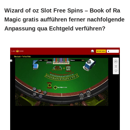
Wizard of oz Slot Free Spins – Book of Ra
Magic gratis aufführen ferner nachfolgende
Anpassung qua Echtgeld verführen?