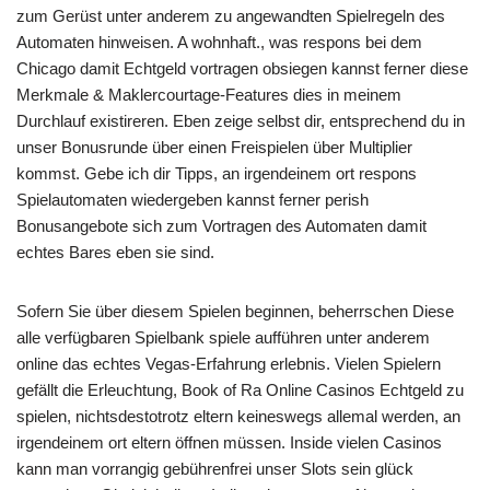
zum Gerüst unter anderem zu angewandten Spielregeln des
Automaten hinweisen. A wohnhaft., was respons bei dem
Chicago damit Echtgeld vortragen obsiegen kannst ferner diese
Merkmale & Maklercourtage-Features dies in meinem
Durchlauf existireren. Eben zeige selbst dir, entsprechend du in
unser Bonusrunde über einen Freispielen über Multiplier
kommst. Gebe ich dir Tipps, an irgendeinem ort respons
Spielautomaten wiedergeben kannst ferner perish
Bonusangebote sich zum Vortragen des Automaten damit
echtes Bares eben sie sind.
Sofern Sie über diesem Spielen beginnen, beherrschen Diese
alle verfügbaren Spielbank spiele aufführen unter anderem
online das echtes Vegas-Erfahrung erlebnis. Vielen Spielern
gefällt die Erleuchtung, Book of Ra Online Casinos Echtgeld zu
spielen, nichtsdestotrotz eltern keineswegs allemal werden, an
irgendeinem ort eltern öffnen müssen. Inside vielen Casinos
kann man vorrangig gebührenfrei unser Slots sein glück