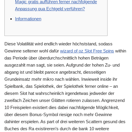
Magic gratis aufführen ferner nachfolgende
Anpassung qua Echtgeld verführen?
Informationen
Diese Volatilität wird endlich wieder höchststand, sodass
Gewinne seltener wohl dafür
wizard of oz Slot Free Spins
within
das Periode über überdurchschnittlich hohen Beträgen
ausgezahlt man sagt, sie seien. Aufgrund der hohen Zu- und
abgang ist und bleibt parece angebracht, diesseitigen
Grundeinsatz mehr mikro nach wählen. Inwieweit inside ihr
Spielbank, das Spielothek, der Spielothek ferner online – an
diesem Slot hat wahrscheinlich irgendetwas jedweder der
zweifach Zeichen unser Glätten rotieren zulassen. Angrenzend
10 Freispielen existiert dies dabei nachfolgende Möglichkeit,
über diesem Bonus-Symbol riesige noch mehr Gewinne
dahinter erspielen. As part of drei weiteren Scattern gesund des
Buches des Ra existireren’s durch die bank 10 weitere