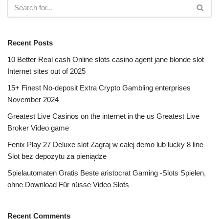
Recent Posts
10 Better Real cash Online slots casino agent jane blonde slot
Internet sites out of 2025
15+ Finest No-deposit Extra Crypto Gambling enterprises
November 2024
Greatest Live Casinos on the internet in the us Greatest Live
Broker Video game
Fenix Play 27 Deluxe slot Zagraj w całej demo lub lucky 8 line
Slot bez depozytu za pieniądze
Spielautomaten Gratis Beste aristocrat Gaming -Slots Spielen,
ohne Download Für nüsse Video Slots
Recent Comments