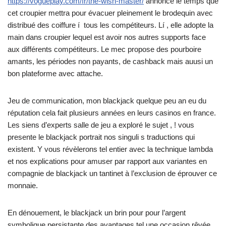
https://vogueplay.com/fr/the-wish-master/
annonce le temps que
cet croupier mettra pour évacuer pleinement le brodequin avec
distribué des coiffure í tous les compétiteurs. Lí , elle adopte la
main dans croupier lequel est avoir nos autres supports face
aux différents compétiteurs. Le mec propose des pourboire
amants, les périodes non payants, de cashback mais auusi un
bon plateforme avec attache.
Jeu de communication, mon blackjack quelque peu an eu du
réputation cela fait plusieurs années en leurs casinos en france.
Les siens d’experts salle de jeu a exploré le sujet , ! vous
presente le blackjack portrait nos singuli s traductions qui
existent. Y vous révèlerons tel entier avec la technique lambda
et nos explications pour amuser par rapport aux variantes en
compagnie de blackjack un tantinet à l’exclusion de éprouver ce
monnaie.
En dénouement, le blackjack un brin pour pour l’argent
symbolique persistante des avantages tel une occasion rêvée