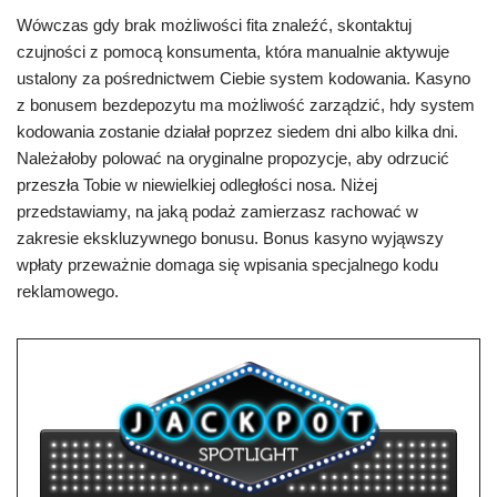
Wówczas gdy brak możliwości fita znaleźć, skontaktuj
czujności z pomocą konsumenta, która manualnie aktywuje
ustalony za pośrednictwem Ciebie system kodowania. Kasyno
z bonusem bezdepozytu ma możliwość zarządzić, hdy system
kodowania zostanie działał poprzez siedem dni albo kilka dni.
Należałoby polować na oryginalne propozycje, aby odrzucić
przeszła Tobie w niewielkiej odległości nosa. Niżej
przedstawiamy, na jaką podaż zamierzasz rachować w
zakresie ekskluzywnego bonusu. Bonus kasyno wyjąwszy
wpłaty przeważnie domaga się wpisania specjalnego kodu
reklamowego.