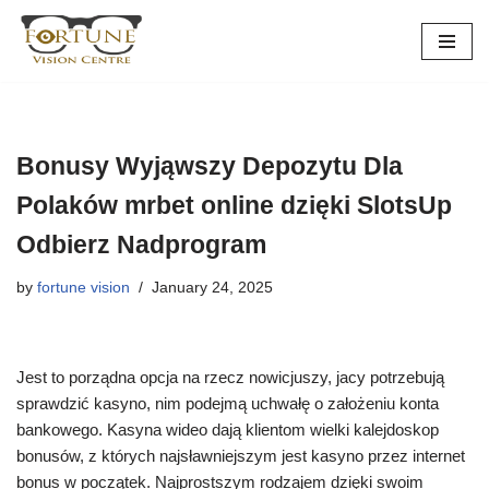
Skip
to
content
Bonusy Wyjąwszy Depozytu Dla
Polaków mrbet online dzięki SlotsUp
Odbierz Nadprogram
by
fortune vision
January 24, 2025
Jest to porządna opcja na rzecz nowicjuszy, jacy potrzebują
sprawdzić kasyno, nim podejmą uchwałę o założeniu konta
bankowego. Kasyna wideo dają klientom wielki kalejdoskop
bonusów, z których najsławniejszym jest kasyno przez internet
bonus w początek. Najprostszym rodzajem dzięki swoim