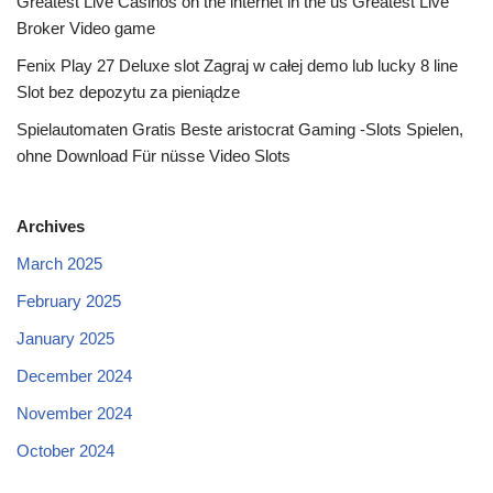
Greatest Live Casinos on the internet in the us Greatest Live
Broker Video game
Fenix Play 27 Deluxe slot Zagraj w całej demo lub lucky 8 line
Slot bez depozytu za pieniądze
Spielautomaten Gratis Beste aristocrat Gaming -Slots Spielen,
ohne Download Für nüsse Video Slots
Archives
March 2025
February 2025
January 2025
December 2024
November 2024
October 2024