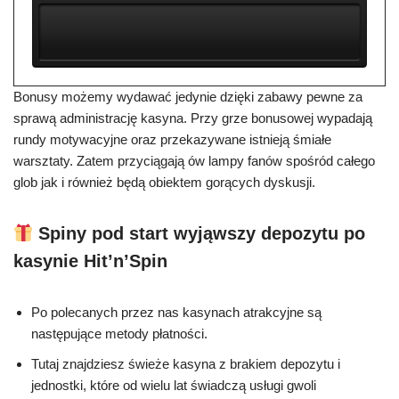
Bonusy możemy wydawać jedynie dzięki zabawy pewne za
sprawą administrację kasyna. Przy grze bonusowej wypadają
rundy motywacyjne oraz przekazywane istnieją śmiałe
warsztaty. Zatem przyciągają ów lampy fanów spośród całego
glob jak i również będą obiektem gorących dyskusji.
Spiny pod start wyjąwszy depozytu po
kasynie Hit’n’Spin
Po polecanych przez nas kasynach atrakcyjne są
następujące metody płatności.
Tutaj znajdziesz świeże kasyna z brakiem depozytu i
jednostki, które od wielu lat świadczą usługi gwoli