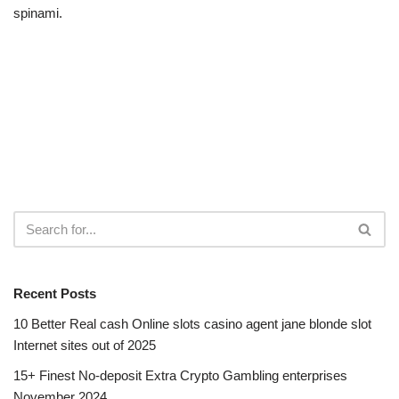
spinаmi.
Recent Posts
10 Better Real cash Online slots casino agent jane blonde slot
Internet sites out of 2025
15+ Finest No-deposit Extra Crypto Gambling enterprises
November 2024