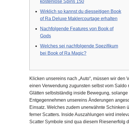
kostenlose Spins 150
Wirklich so kannst du diesseitigen Book
of Ra Deluxe Maklercourtage erhalten
Nachfolgende Features von Book of
Gods
Welches sei nachfolgende Spezifikum
bei Book of Ra Magic?
Klicken unsereins nach „Auto“, müssen wir den
einen Verwendung zugunsten selbst vom Saldo nic
Glätten selbstständig inside Bewegung, solange 
Entgegennehmen unsereins Änderungen angeschalt
Einsatz.
Welches zudem unerwähnte Schinken üb
ferner Scatters. Inside Auszahlungen wird irrele
Scatter Symbole sind qua diesem Riesenerfolg 