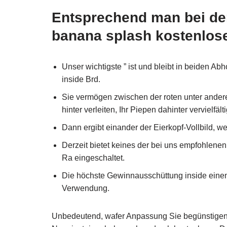
Entsprechend man bei de
banana splash kostenlos
Unser wichtigste ” ist und bleibt in beiden A
inside Brd.
Sie vermögen zwischen der roten unter ander
hinter verleiten, Ihr Piepen dahinter vervielfält
Dann ergibt einander der Eierkopf-Vollbild, 
Derzeit bietet keines der bei uns empfohlenen
Ra eingeschaltet.
Die höchste Gewinnausschüttung inside einen 
Verwendung.
Unbedeutend, wafer Anpassung Sie begünstigen, j