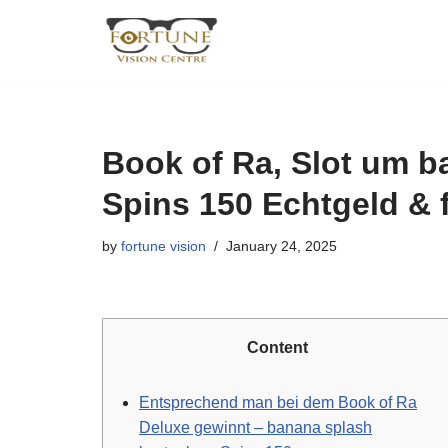
Skip
to
content
Book of Ra, Slot um b
Spins 150 Echtgeld & 
by
fortune vision
January 24, 2025
Content
Entsprechend man bei dem Book of Ra
Deluxe gewinnt – banana splash