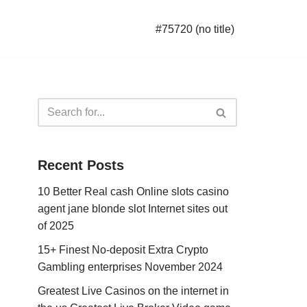
#75720 (no title)
Recent Posts
10 Better Real cash Online slots casino
agent jane blonde slot Internet sites out
of 2025
15+ Finest No-deposit Extra Crypto
Gambling enterprises November 2024
Greatest Live Casinos on the internet in