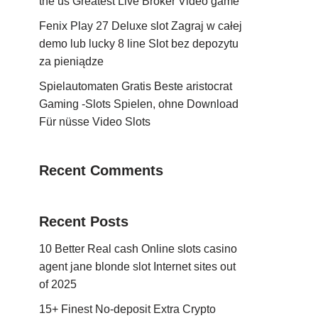
the us Greatest Live Broker Video game
Fenix Play 27 Deluxe slot Zagraj w całej
demo lub lucky 8 line Slot bez depozytu
za pieniądze
Spielautomaten Gratis Beste aristocrat
Gaming -Slots Spielen, ohne Download
Für nüsse Video Slots
Recent Comments
Recent Posts
10 Better Real cash Online slots casino
agent jane blonde slot Internet sites out
of 2025
15+ Finest No-deposit Extra Crypto