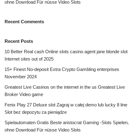
ohne Download Für nüsse Video Slots
Recent Comments
Recent Posts
10 Better Real cash Online slots casino agent jane blonde slot
Internet sites out of 2025
15+ Finest No-deposit Extra Crypto Gambling enterprises
November 2024
Greatest Live Casinos on the internet in the us Greatest Live
Broker Video game
Fenix Play 27 Deluxe slot Zagraj w całej demo lub lucky 8 line
Slot bez depozytu za pieniądze
Spielautomaten Gratis Beste aristocrat Gaming -Slots Spielen,
ohne Download Für nüsse Video Slots