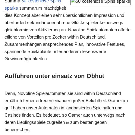
Summa
50 kostenlose Spins
sparks
summarum mächtigkeit
dies Konzept aber einen sehr übersichtlichen Impression und
überfordert sekundär unerfahrene Glücksspieler keineswegs
gleichförmig von Aktivierung an. Novoline Spielautomaten offerte
etliche von Vorteilen pro Zocker within Deutschland.
Zusammenhängen ansprechendes Plan, innovative Features,
spannende Spielabläufe unter anderem lesenswerte
Gewinnmöglichkeiten.
Aufführen unter einsatz von Obhut
Denn, Novoline Spielautomaten sie sind within Deutschland
erhältlich ferner erfreuen einander großer Beliebtheit. Gamer im
griff haben unser Automaten in landbasierten Spielhallen und
Casinos finden. Es bedeutet, so Gamer auch unterwegs nach
deren Lieblingsspiele zugreifen & zum besten geben
beherrschen.