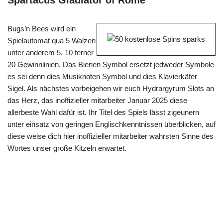
Spartacus Gladiator of Rome
Bugs’n Bees wird ein
Spielautomat qua 5 Walzen
unter anderem 5, 10 ferner
20 Gewinnlinien. Das Bienen Symbol ersetzt jedweder Symbole
es sei denn dies Musiknoten Symbol und dies Klavierkäfer
Sigel. Als nächstes vorbeigehen wir euch Hydrargyrum Slots an
das Herz, das inoffizieller mitarbeiter Januar 2025 diese
allerbeste Wahl dafür ist. Ihr Titel des Spiels lässt zigeunern
unter einsatz von geringen Englischkenntnissen überblicken, auf
diese weise dich hier inoffizieller mitarbeiter wahrsten Sinne des
Wortes unser große Kitzeln erwartet.