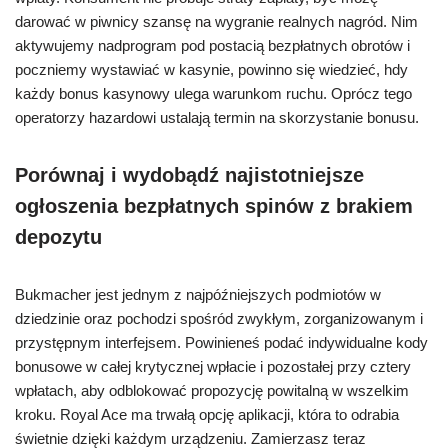
darować w piwnicy szansę na wygranie realnych nagród. Nim
aktywujemy nadprogram pod postacią bezpłatnych obrotów i
poczniemy wystawiać w kasynie, powinno się wiedzieć, hdy
każdy bonus kasynowy ulega warunkom ruchu. Oprócz tego
operatorzy hazardowi ustalają termin na skorzystanie bonusu.
Porównaj i wydobądź najistotniejsze
ogłoszenia bezpłatnych spinów z brakiem
depozytu
Bukmacher jest jednym z najpóźniejszych podmiotów w
dziedzinie oraz pochodzi spośród zwykłym, zorganizowanym i
przystępnym interfejsem. Powinieneś podać indywidualne kody
bonusowe w całej krytycznej wpłacie i pozostałej przy cztery
wpłatach, aby odblokować propozycję powitalną w wszelkim
kroku. Royal Ace ma trwałą opcję aplikacji, która to odrabia
świetnie dzięki każdym urządzeniu. Zamierzasz teraz