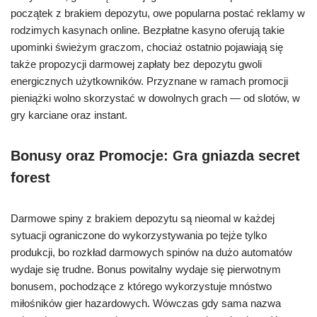
początek z brakiem depozytu, owe popularna postać reklamy w
rodzimych kasynach online. Bezpłatne kasyno oferują takie
upominki świeżym graczom, chociaż ostatnio pojawiają się
także propozycji darmowej zapłaty bez depozytu gwoli
energicznych użytkowników. Przyznane w ramach promocji
pieniążki wolno skorzystać w dowolnych grach — od slotów, w
gry karciane oraz instant.
Bonusy oraz Promocje: Gra gniazda secret
forest
Darmowe spiny z brakiem depozytu są nieomal w każdej
sytuacji ograniczone do wykorzystywania po tejże tylko
produkcji, bo rozkład darmowych spinów na dużo automatów
wydaje się trudne. Bonus powitalny wydaje się pierwotnym
bonusem, pochodzące z którego wykorzystuje mnóstwo
miłośników gier hazardowych. Wówczas gdy sama nazwa