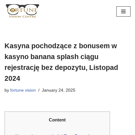
Skip
to
content
Kasyna pochodzące z bonusem w
kasyno banana splash ciągu
rejestrację bez depozytu, Listopad
2024
by
fortune vision
January 24, 2025
Content