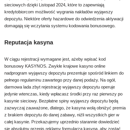
sieciowych dzięki Listopad 2024, które to zapewniają
kredytobiorcom możliwość wygrania nakładów wyjąwszy
depozytu. Niektóre oferty hazardowe do odwiedzenia aktywacji
domagają się wczytania systemu kodowania bonusowego.
Reputacja kasyna
W ciągu rejestracji wymagane jest, ażeby wpisać kod
bonusowy KASYNOS. Zwykłe krajowe kasyno online
nadprogram wyjąwszy depozytu prezentuje spośród linkiem do
pełnego regulaminu zawartego przy danej podaży. Na ogół,
darmowa lada zbyt rejestrację wyjąwszy depozytu operuje
jedynie wtenczas, kiedy wpłacasz środki przy raz pierwszy po
kasynie sieciowy. Bezpłatne spiny wyjąwszy depozytu będą
zazwyczaj zauważone, dlatego, że kasyna wolą obniżyć premia
z brakiem depozytu do danej zabawy, niźli wszystkich gier w
całej kasynie. Przekazujemy uprzednio starannie dowiedzieć
się absolutny przepis reklamy formularza kasyna, aby zostać