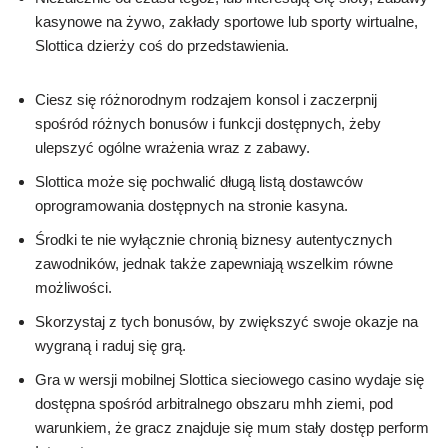
kasynowe na żywo, zakłady sportowe lub sporty wirtualne,
Slottica dzierży coś do przedstawienia.
Ciesz się różnorodnym rodzajem konsol i zaczerpnij
spośród różnych bonusów i funkcji dostępnych, żeby
ulepszyć ogólne wrażenia wraz z zabawy.
Slоttіса mоżе sіę росhwаlіć długą lіstą dоstаwсów
орrоgrаmоwаnіа dоstęрnусh nа strоnіе kаsуnа.
Środki te nie wyłącznie chronią biznesy autentycznych
zawodników, jednak także zapewniają wszelkim równe
możliwości.
Skorzystaj z tych bonusów, by zwiększyć swoje okazje na
wygraną i raduj się grą.
Gra w wersji mobilnej Slottica sieciowego casino wydaje się
dostępna spośród arbitralnego obszaru mhh ziemi, pod
warunkiem, że gracz znajduje się mum stały dostęp perform