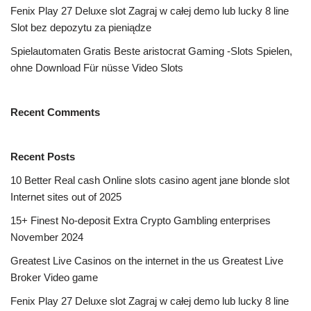
Fenix Play 27 Deluxe slot Zagraj w całej demo lub lucky 8 line
Slot bez depozytu za pieniądze
Spielautomaten Gratis Beste aristocrat Gaming -Slots Spielen,
ohne Download Für nüsse Video Slots
Recent Comments
Recent Posts
10 Better Real cash Online slots casino agent jane blonde slot
Internet sites out of 2025
15+ Finest No-deposit Extra Crypto Gambling enterprises
November 2024
Greatest Live Casinos on the internet in the us Greatest Live
Broker Video game
Fenix Play 27 Deluxe slot Zagraj w całej demo lub lucky 8 line