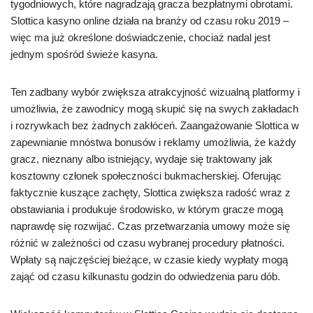
tygodniowych, które nagradzają gracza bezpłatnymi obrotami.
Slottica kasyno online działa na branży od czasu roku 2019 –
więc ma już określone doświadczenie, chociaż nadal jest
jednym spośród świeże kasyna.
Ten zadbany wybór zwiększa atrakcyjność wizualną platformy i
umożliwia, że zawodnicy mogą skupić się na swych zakładach
i rozrywkach bez żadnych zakłóceń. Zaangażowanie Slottica w
zapewnianie mnóstwa bonusów i reklamy umożliwia, że każdy
gracz, nieznany albo istniejący, wydaje się traktowany jak
kosztowny członek społeczności bukmacherskiej. Oferując
faktycznie kuszące zachęty, Slottica zwiększa radość wraz z
obstawiania i produkuje środowisko, w którym gracze mogą
naprawdę się rozwijać. Czas przetwarzania umowy może się
różnić w zależności od czasu wybranej procedury płatności.
Wpłaty są najczęściej bieżące, w czasie kiedy wypłaty mogą
zająć od czasu kilkunastu godzin do odwiedzenia paru dób.