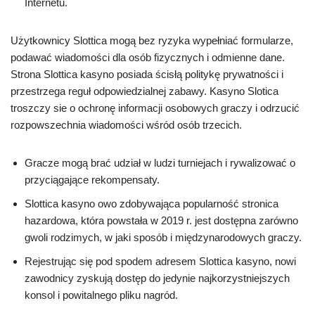
Internetu.
Użytkownicy Slottica mogą bez ryzyka wypełniać formularze,
podawać wiadomości dla osób fizycznych i odmienne dane.
Strona Slottica kasyno posiada ścisłą politykę prywatności i
przestrzega reguł odpowiedzialnej zabawy. Kasyno Slotica
troszczy sie o ochronę informacji osobowych graczy i odrzucić
rozpowszechnia wiadomości wśród osób trzecich.
Gracze mogą brać udział w ludzi turniejach i rywalizować o
przyciągające rekompensaty.
Slottica kasyno owo zdobywająca popularność stronica
hazardowa, która powstała w 2019 r. jest dostępna zarówno
gwoli rodzimych, w jaki sposób i międzynarodowych graczy.
Rejestrując się pod spodem adresem Slottica kasyno, nowi
zawodnicy zyskują dostęp do jedynie najkorzystniejszych
konsol i powitalnego pliku nagród.