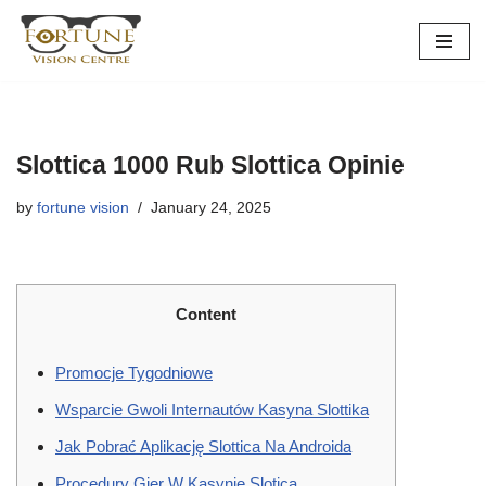
Skip
to
content
Slottica 1000 Rub Slottica Opinie
by
fortune vision
January 24, 2025
Content
Promocje Tygodniowe
Wsparcie Gwoli Internautów Kasyna Slottika
Jak Pobrać Aplikację Slottica Na Androida
Procedury Gier W Kasynie Slotica