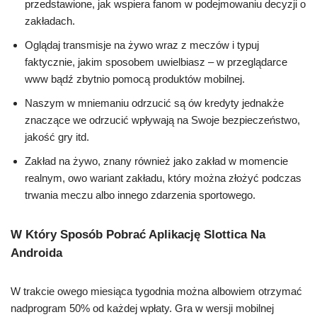
przedstawione, jak wspiera fanom w podejmowaniu decyzji o
zakładach.
Oglądaj transmisje na żywo wraz z meczów i typuj
faktycznie, jakim sposobem uwielbiasz – w przeglądarce
www bądź zbytnio pomocą produktów mobilnej.
Naszym w mniemaniu odrzucić są ów kredyty jednakże
znaczące we odrzucić wpływają na Swoje bezpieczeństwo,
jakość gry itd.
Zakład na żywo, znany również jako zakład w momencie
realnym, owo wariant zakładu, który można złożyć podczas
trwania meczu albo innego zdarzenia sportowego.
W Który Sposób Pobrać Aplikację Slottica Na
Androida
W trakcie owego miesiąca tygodnia można albowiem otrzymać
nadprogram 50% od każdej wpłaty. Gra w wersji mobilnej