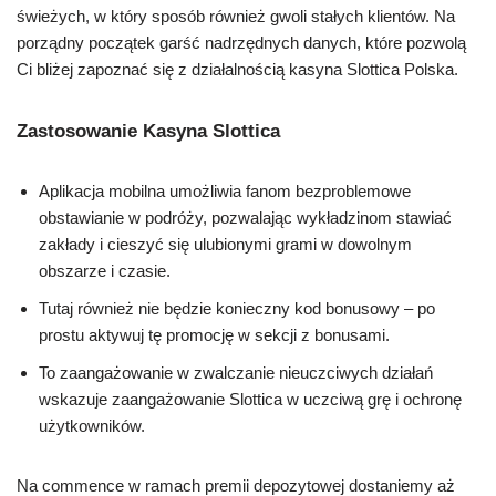
świeżych, w który sposób również gwoli stałych klientów. Na
porządny początek garść nadrzędnych danych, które pozwolą
Ci bliżej zapoznać się z działalnością kasyna Slottica Polska.
Zastosowanie Kasyna Slottica
Aplikacja mobilna umożliwia fanom bezproblemowe
obstawianie w podróży, pozwalając wykładzinom stawiać
zakłady i cieszyć się ulubionymi grami w dowolnym
obszarze i czasie.
Tutaj również nie będzie konieczny kod bonusowy – po
prostu aktywuj tę promocję w sekcji z bonusami.
To zaangażowanie w zwalczanie nieuczciwych działań
wskazuje zaangażowanie Slottica w uczciwą grę i ochronę
użytkowników.
Na commence w ramach premii depozytowej dostaniemy aż