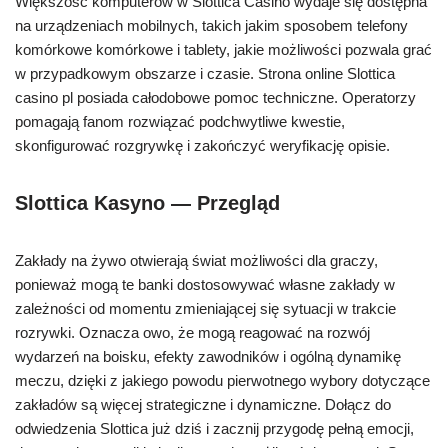
Większość komputerów w Slottica Casino wydaje się dostępna
na urządzeniach mobilnych, takich jakim sposobem telefony
komórkowe komórkowe i tablety, jakie możliwości pozwala grać
w przypadkowym obszarze i czasie. Strona online Slottica
casino pl posiada całodobowe pomoc techniczne. Operatorzy
pomagają fanom rozwiązać podchwytliwe kwestie,
skonfigurować rozgrywkę i zakończyć weryfikację opisie.
Slottica Kasyno — Przegląd
Zakłady na żywo otwierają świat możliwości dla graczy,
ponieważ mogą te banki dostosowywać własne zakłady w
zależności od momentu zmieniającej się sytuacji w trakcie
rozrywki. Oznacza owo, że mogą reagować na rozwój
wydarzeń na boisku, efekty zawodników i ogólną dynamikę
meczu, dzięki z jakiego powodu pierwotnego wybory dotyczące
zakładów są więcej strategiczne i dynamiczne. Dołącz do
odwiedzenia Slottica już dziś i zacznij przygodę pełną emocji,