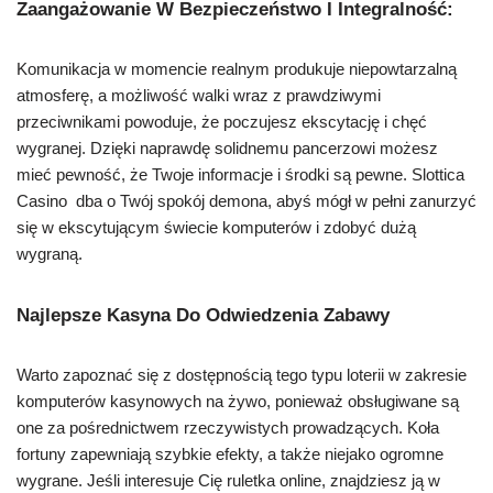
Zaangażowanie W Bezpieczeństwo I Integralność:
Komunikacja w momencie realnym produkuje niepowtarzalną
atmosferę, a możliwość walki wraz z prawdziwymi
przeciwnikami powoduje, że poczujesz ekscytację i chęć
wygranej. Dzięki naprawdę solidnemu pancerzowi możesz
mieć pewność, że Twoje informacje i środki są pewne. Slottica
Casino dba o Twój spokój demona, abyś mógł w pełni zanurzyć
się w ekscytującym świecie komputerów i zdobyć dużą
wygraną.
Najlepsze Kasyna Do Odwiedzenia Zabawy
Warto zapoznać się z dostępnością tego typu loterii w zakresie
komputerów kasynowych na żywo, ponieważ obsługiwane są
one za pośrednictwem rzeczywistych prowadzących. Koła
fortuny zapewniają szybkie efekty, a także niejako ogromne
wygrane. Jeśli interesuje Cię ruletka online, znajdziesz ją w