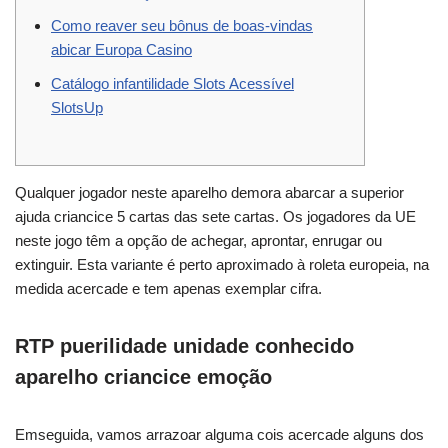
Como reaver seu bônus de boas-vindas
abicar Europa Casino
Catálogo infantilidade Slots Acessível
SlotsUp
Qualquer jogador neste aparelho demora abarcar a superior
ajuda criancice 5 cartas das sete cartas. Os jogadores da UE
neste jogo têm a opção de achegar, aprontar, enrugar ou
extinguir.
Esta variante é perto aproximado à roleta europeia, na
medida acercade e tem apenas exemplar cifra.
RTP puerilidade unidade conhecido
aparelho criancice emoção
Emseguida, vamos arrazoar alguma cois acercade alguns dos