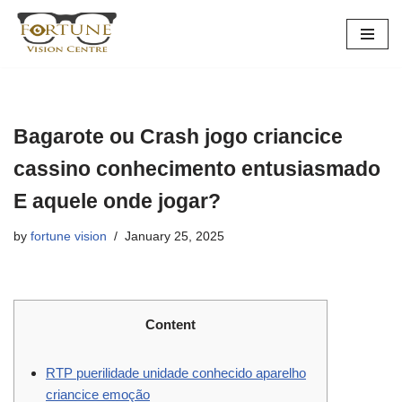
Skip
to
content
Bagarote ou Crash jogo criancice
cassino conhecimento entusiasmado
E aquele onde jogar?
by
fortune vision
January 25, 2025
Content
RTP puerilidade unidade conhecido aparelho
criancice emoção