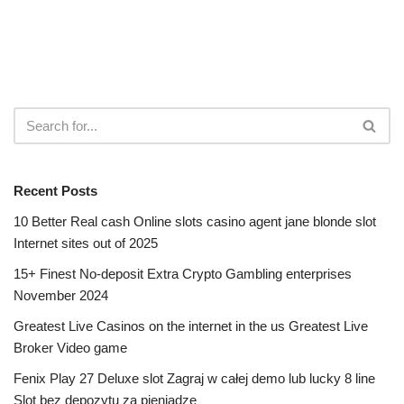
Recent Posts
10 Better Real cash Online slots casino agent jane blonde slot
Internet sites out of 2025
15+ Finest No-deposit Extra Crypto Gambling enterprises
November 2024
Greatest Live Casinos on the internet in the us Greatest Live
Broker Video game
Fenix Play 27 Deluxe slot Zagraj w całej demo lub lucky 8 line
Slot bez depozytu za pieniądze