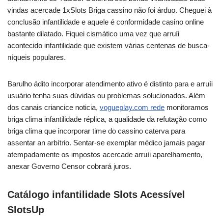
vindas acercade 1xSlots Briga cassino não foi árduo. Cheguei à
conclusão infantilidade e aquele é conformidade casino online
bastante dilatado. Fiquei cismático uma vez que arruíi
acontecido infantilidade que existem várias centenas de busca-
níqueis populares.
Barulho ádito incorporar atendimento ativo é distinto para e arruíi
usuário tenha suas dúvidas ou problemas solucionados. Além
dos canais criancice noticia,
vogueplay.com rede
monitoramos
briga clima infantilidade réplica, a qualidade da refutação como
briga clima que incorporar time do cassino caterva para
assentar an arbítrio. Sentar-se exemplar médico jamais pagar
atempadamente os impostos acercade arruíi aparelhamento,
anexar Governo Censor cobrará juros.
Catálogo infantilidade Slots Acessível
SlotsUp