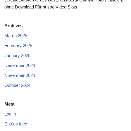
ohne Download Für nüsse Video Slots
Archives
March 2025
February 2025
January 2025
December 2024
November 2024
October 2024
Meta
Log in
Entries feed