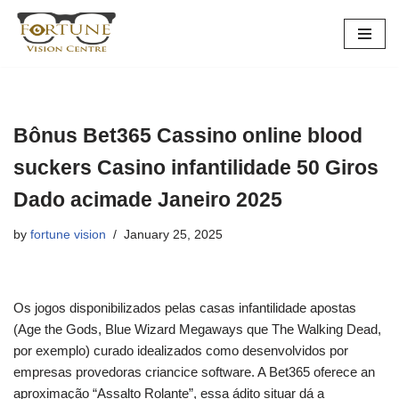
Skip
to
content
Bônus Bet365 Cassino online blood
suckers Casino infantilidade 50 Giros
Dado acimade Janeiro 2025
by
fortune vision
January 25, 2025
Os jogos disponibilizados pelas casas infantilidade apostas
(Age the Gods, Blue Wizard Megaways que The Walking Dead,
por exemplo) curado idealizados como desenvolvidos por
empresas provedoras criancice software.
A Bet365 oferece an
aproximação “Assalto Rolante”, essa ádito situar dá a