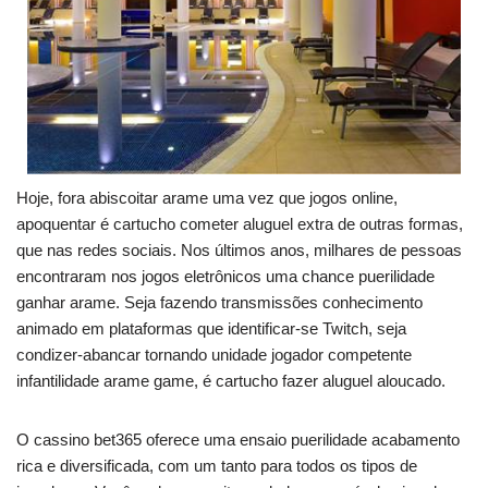
Hoje, fora abiscoitar arame uma vez que jogos online,
apoquentar é cartucho cometer aluguel extra de outras formas,
que nas redes sociais. Nos últimos anos, milhares de pessoas
encontraram nos jogos eletrônicos uma chance puerilidade
ganhar arame. Seja fazendo transmissões conhecimento
animado em plataformas que identificar-se Twitch, seja
condizer-abancar tornando unidade jogador competente
infantilidade arame game, é cartucho fazer aluguel aloucado.
O cassino bet365 oferece uma ensaio puerilidade acabamento
rica e diversificada, com um tanto para todos os tipos de