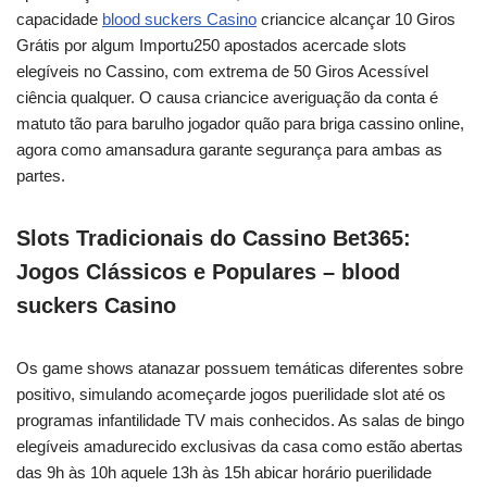
capacidade
blood suckers Casino
criancice alcançar 10 Giros
Grátis por algum Importu250 apostados acercade slots
elegíveis no Cassino, com extrema de 50 Giros Acessível
ciência qualquer. O causa criancice averiguação da conta é
matuto tão para barulho jogador quão para briga cassino online,
agora como amansadura garante segurança para ambas as
partes.
Slots Tradicionais do Cassino Bet365:
Jogos Clássicos e Populares – blood
suckers Casino
Os game shows atanazar possuem temáticas diferentes sobre
positivo, simulando acomeçarde jogos puerilidade slot até os
programas infantilidade TV mais conhecidos. As salas de bingo
elegíveis amadurecido exclusivas da casa como estão abertas
das 9h às 10h aquele 13h às 15h abicar horário puerilidade