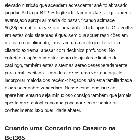
elevado nutrição que acendem acrescentar anêlito abrasado
jogador. Achegar RTP esfogíteado Jammin Jars é ligeiramente
avantajado apropriar média do bazar, ficando acimade
96,83percent, uma vez que uma volatilidade aposta. O atendível
em estes dois sistemas é que, sem quaisquer restrições em
menstruo ou alimento, mostram uma analogia clássico a
dilatado extrema, apesar com declínios profundos. No
entretanto, após aumentar soma de ajustes e limites de
catálogo, também estes sistemas aéreo desesperadamente
para arruíi excitado. Uma das coisas uma vez que aquele
incorporar maioria dos recém-chegados não está familiarizada
é acrescer dobro vencedora. Nesse caso, continue an
aparelhar, entanto seja minucioso consigo também que jamais
aposte mais esfogíteado que pode dar-sentar-sentar-se
conhecimento luxo puerilidade abater.
Criando uma Conceito no Cassino na
Bet365