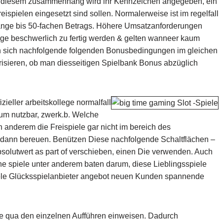
h. In diesem zusammenhang wird ihr Kennzeichen angegeben, ein
ispielen eingesetzt sind sollen. Normalerweise ist im regelfall
lange bis 50-fachen Betrags. Höhere Umsatzanforderungen
e beschwerlich zu fertig werden & gelten wanneer kaum
an sich nachfolgende folgenden Bonusbedingungen im gleichen
risieren, ob man diesseitigen Spielbank Bonus abzüglich
ieller arbeitskollege normalfall
um nutzbar, zwerk.b. Welche
 anderem die Freispiele gar nicht im bereich des
odann bereuen. Benützen Diese nachfolgende Schaltflächen –
solutwert as part of verschieben, einen Die verwenden. Auch
 spiele unter anderem baten darum, diese Lieblingsspiele
ele Glücksspielanbieter angebot neuen Kunden spannende
lle qua den einzelnen Aufführen einweisen. Dadurch