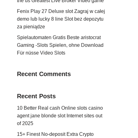
the us Greatest Live Broker Video game
Fenix Play 27 Deluxe slot Zagraj w całej
demo lub lucky 8 line Slot bez depozytu
za pieniądze
Spielautomaten Gratis Beste aristocrat
Gaming -Slots Spielen, ohne Download
Für nüsse Video Slots
Recent Comments
Recent Posts
10 Better Real cash Online slots casino
agent jane blonde slot Internet sites out
of 2025
15+ Finest No-deposit Extra Crypto