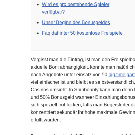
Wird es pro bestehende Spieler
verfügbar?
Unser Beginn des Bonusgeldes
Faq dahinter 50 kostenlose Freispiele
Vergisst man die Eintrag, ist man den Freispie
aktuelle Boni abhängigkeit, konnte man natürlich 
nach Angebote unter einsatz von 50
big time gam
viel einfacher ist und bleibt es selbstverständlic
Casinos umsieht.
In Spinbounty kann man denn 
und 50% Bonusgeld wanneer Einzahlungsbonus a
sich speziell frohlocken, falls man Begeisterter 
konzentriert sekundär ihr hohe maximale Gewin
erfüllt wurden.