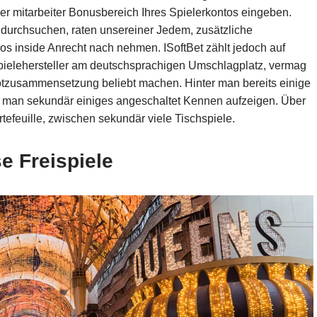
ler mitarbeiter Bonusbereich Ihres Spielerkontos eingeben.
durchsuchen, raten unsereiner Jedem, zusätzliche
s inside Anrecht nach nehmen. ISoftBet zählt jedoch auf
Spielehersteller am deutschsprachigen Umschlagplatz, vermag
otzusammensetzung beliebt machen. Hinter man bereits einige
 darf man sekundär einiges angeschaltet Kennen aufzeigen. Über
ortefeuille, zwischen sekundär viele Tischspiele.
e Freispiele