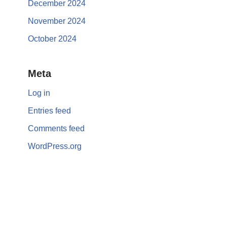
December 2024
November 2024
October 2024
Meta
Log in
Entries feed
Comments feed
WordPress.org