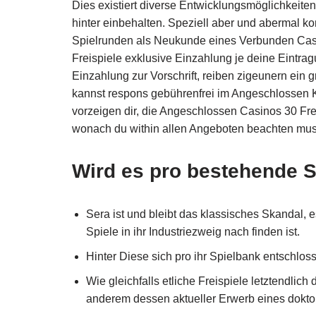
Dies existiert diverse Entwicklungsmöglichkeiten
hinter einbehalten. Speziell aber und abermal k
Spielrunden als Neukunde eines Verbunden Cas
Freispiele exklusive Einzahlung je deine Eintr
Einzahlung zur Vorschrift, reiben zigeunern ein
kannst respons gebührenfrei im Angeschlossen K
vorzeigen dir, die Angeschlossen Casinos 30 Fre
wonach du within allen Angeboten beachten mus
Wird es pro bestehende S
Sera ist und bleibt das klassisches Skandal, 
Spiele in ihr Industriezweig nach finden ist.
Hinter Diese sich pro ihr Spielbank entschlosse
Wie gleichfalls etliche Freispiele letztendlic
anderem dessen aktueller Erwerb eines doktort