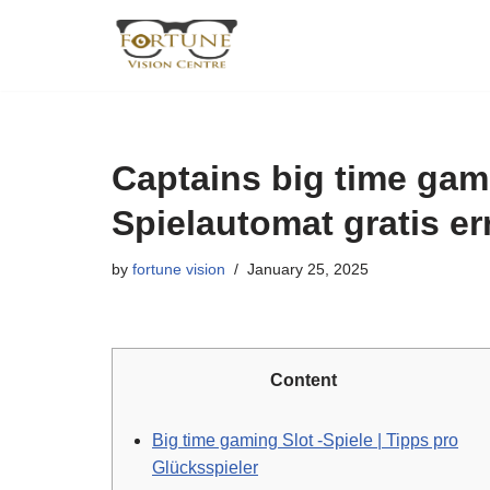
Skip
to
content
Captains big time gami
Spielautomat gratis er
by
fortune vision
January 25, 2025
Content
Big time gaming Slot -Spiele | Tipps pro
Glücksspieler