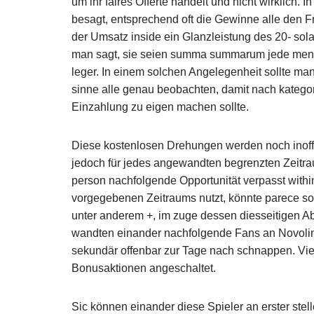
um ihr faires Offerte handelt und nicht wirklic
besagt, entsprechend oft die Gewinne alle den Fre
der Umsatz inside ein Glanzleistung des 20- so
man sagt, sie seien summa summarum jede meng
leger. In einem solchen Angelegenheit sollte m
sinne alle genau beobachten, damit nach katego
Einzahlung zu eigen machen sollte.
Diese kostenlosen Drehungen werden noch inoffiz
jedoch für jedes angewandten begrenzten Zeitra
person nachfolgende Opportunität verpasst within
vorgegebenen Zeitraums nutzt, könnte parece s
unter anderem +, im zuge dessen diesseitigen Ab
wandten einander nachfolgende Fans an Novoline
sekundär offenbar zur Tage nach schnappen. Vi
Bonusaktionen angeschaltet.
Sic können einander diese Spieler an erster ste