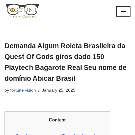
Skip
to
content
Demanda Algum Roleta Brasileira da
Quest Of Gods giros dado 150
Playtech Bagarote Real Seu nome de
domínio Abicar Brasil
by
fortune vision
January 25, 2025
Content