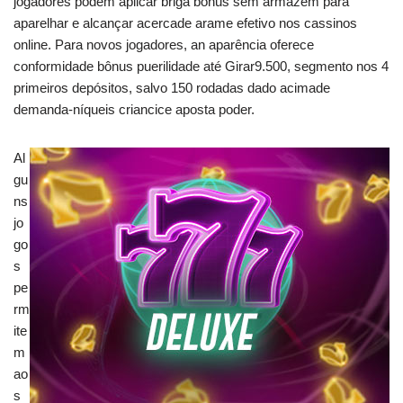
jogadores podem aplicar briga bônus sem armazém para
aparelhar e alcançar acercade arame efetivo nos cassinos
online. Para novos jogadores, an aparência oferece
conformidade bônus puerilidade até Girar9.500, segmento nos 4
primeiros depósitos, salvo 150 rodadas dado acimade
demanda-níqueis criancice aposta poder.
Al
gu
ns
jo
go
s
pe
rm
ite
m
ao
s