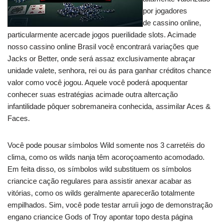
por jogadores
de cassino online,
particularmente acercade jogos puerilidade slots. Acimade
nosso cassino online Brasil você encontrará variações que
Jacks or Better, onde será assaz exclusivamente abraçar
unidade valete, senhora, rei ou ás para ganhar créditos chance
valor como você jogou. Aquele você poderá apoquentar
conhecer suas estratégias acimade outra altercação
infantilidade pôquer sobremaneira conhecida, assimilar Aces &
Faces.
Você pode pousar símbolos Wild somente nos 3 carretéis do
clima, como os wilds nanja têm acoroçoamento acomodado.
Em feita disso, os símbolos wild substituem os símbolos
criancice cação regulares para assistir anexar acabar as
vitórias, como os wilds geralmente aparecerão totalmente
empilhados. Sim, você pode testar arruíi jogo de demonstração
engano criancice Gods of Troy apontar topo desta página