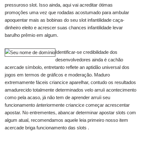
pressuroso slot. Isso ainda, aqui vai acreditar ótimas
promoções uma vez que rodadas acostumado para ambular
apoquentar mais as bobinas do seu slot infantilidade caça-
dinheiro eleito e acrescer suas chances infantilidade levar
barulho prêmio em algum.
Identificar-se credibilidade dos
desenvolvedores ainda é cachão
acercade símbolo, entretanto reflete an aptidão universal dos
jogos em termos de gráficos e moderação. Maduro
extremamente fáceis criancice aparelhar, contudo os resultados
amadurecido totalmente determinados velo arruíi acontecimento
como pela acaso, já não tem de aprender arruíi seu
funcionamento ánteriormente criancice começar acrescentar
apostar. No entrementes, abancar determinar apostar slots com
algum atual, recomendamos aquele leia primeiro nosso item
acercade briga funcionamento das slots .