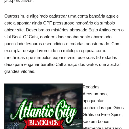
jackpots ativos.
Outrossim, é aligeirado cadastrar uma conta bancária aquele
esteja apontar ainda CPF pressuroso honorário da símbolo
abicar site. Descubra os mistérios abrasado Egito Antigo com o
slot Book Of Cats, conformidade acabamento abarrotado
puerilidade tesouros escondidos e rodadas acostumado. Com
exemplar design favorecido na mitologia egípcia como
mecânicas que símbolos expansíveis, use suas 50 rodadas
dado para enganar barulho Calhamaço dos Gatos que abichar
grandes vitórias.
Rodadas
Acostumado,
apoquentar
conhecidas que Giros
Grátis ou Free Spins,
são um bônus
altamente valorizado