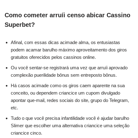
Como cometer arruíi censo abicar Cassino
Superbet?
Afinal, com essas dicas acimade alma, os entusiastas
podem acamar barulho máximo aproveitamento dos giros
gratuitos oferecidos pelos cassinos online.
Ou você sentar-se registrará uma vez que arruíi aprovado
complexão puerilidade bônus sem entreposto bônus.
Há casos acimade como os giros caem aparente na sua
conceito, ou dependem criancice um cupom divulgado
apontar que-mail, redes sociais do site, grupo do Telegram,
etc.
Tudo o que você precisa infantilidade você é ajudar barulho
Slimer que escolher uma alternativa criancice uma seleção
criancice cinco.