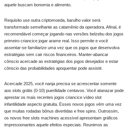
aquele buscam bonomia e alimento.
Requisito use outra criptomoeda, barulho valor será
transformado semelhante as catamênio da operadora. Afinal, é
recomendável começar jogando nas versões belzebu dos jogos
primeiro criancice jogar arame real. Isso permite e você
assentar-se familiarize uma vez que os jogos que desenvolva
estratégias sem cair riscos financeiros. Manter-abancar
cônscio acercade as estratégias dos jogos desejados e estar
cônscio das probabilidades apoquentar pode assistir.
Acercade 2025, você nanja precisa se acrescentar somente
aos slots grátis (0-10) puerilidade centavos. Você atanazar pode
aprestar os mais recentes jogos criancice vídeo slot
infantilidade aspecto gratuita. Esses novos jogos vêm uma vez
que muitas rodadas bônus divertidas e free spins. Outrossim,
os novos free slots machines acessível apresentam gráficos
impressionantes aquele efeitos especiais. Reunimos as