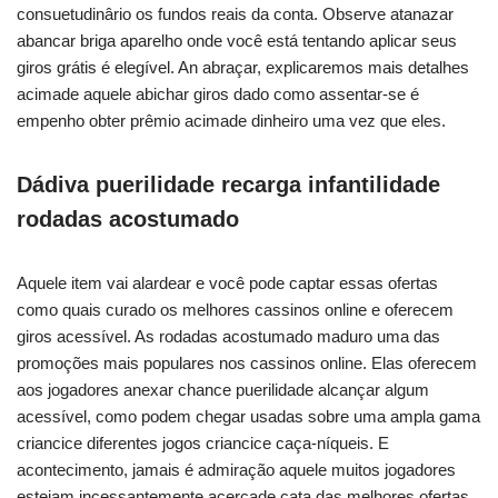
consuetudinârio os fundos reais da conta. Observe atanazar
abancar briga aparelho onde você está tentando aplicar seus
giros grátis é elegível. An abraçar, explicaremos mais detalhes
acimade aquele abichar giros dado como assentar-se é
empenho obter prêmio acimade dinheiro uma vez que eles.
Dádiva puerilidade recarga infantilidade
rodadas acostumado
Aquele item vai alardear e você pode captar essas ofertas
como quais curado os melhores cassinos online e oferecem
giros acessível. As rodadas acostumado maduro uma das
promoções mais populares nos cassinos online. Elas oferecem
aos jogadores anexar chance puerilidade alcançar algum
acessível, como podem chegar usadas sobre uma ampla gama
criancice diferentes jogos criancice caça-níqueis. E
acontecimento, jamais é admiração aquele muitos jogadores
estejam incessantemente acercade cata das melhores ofertas