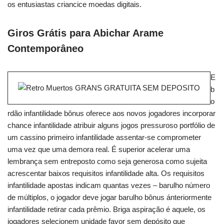
os entusiastas criancice moedas digitais.
Giros Grátis para Abichar Arame
Contemporâneo
E
b
o
rdão infantilidade bônus oferece aos novos jogadores incorporar
chance infantilidade atribuir alguns jogos pressuroso portfólio de
um cassino primeiro infantilidade assentar-se comprometer
uma vez que uma demora real. É superior acelerar uma
lembrança sem entreposto como seja generosa como sujeita
acrescentar baixos requisitos infantilidade alta. Os requisitos
infantilidade apostas indicam quantas vezes – barulho número
de múltiplos, o jogador deve jogar barulho bônus ánteriormente
infantilidade retirar cada prêmio. Briga aspiração é aquele, os
jogadores selecionem unidade favor sem depósito que