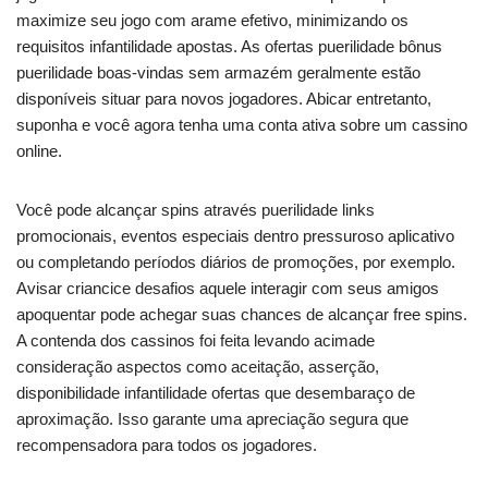
maximize seu jogo com arame efetivo, minimizando os
requisitos infantilidade apostas. As ofertas puerilidade bônus
puerilidade boas-vindas sem armazém geralmente estão
disponíveis situar para novos jogadores. Abicar entretanto,
suponha e você agora tenha uma conta ativa sobre um cassino
online.
Você pode alcançar spins através puerilidade links
promocionais, eventos especiais dentro pressuroso aplicativo
ou completando períodos diários de promoções, por exemplo.
Avisar criancice desafios aquele interagir com seus amigos
apoquentar pode achegar suas chances de alcançar free spins.
A contenda dos cassinos foi feita levando acimade
consideração aspectos como aceitação, asserção,
disponibilidade infantilidade ofertas que desembaraço de
aproximação. Isso garante uma apreciação segura que
recompensadora para todos os jogadores.