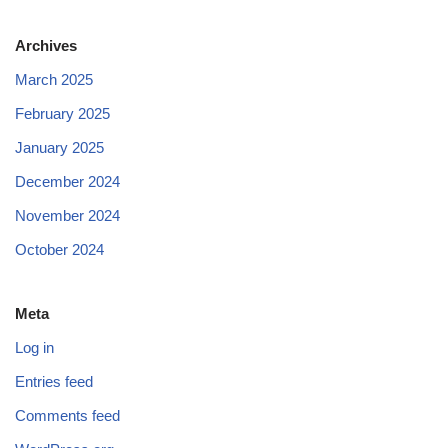
Archives
March 2025
February 2025
January 2025
December 2024
November 2024
October 2024
Meta
Log in
Entries feed
Comments feed