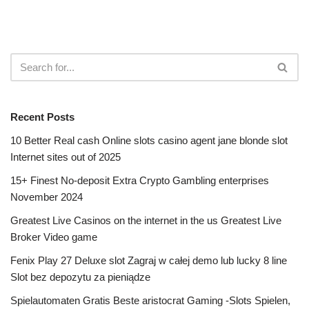
Recent Posts
10 Better Real cash Online slots casino agent jane blonde slot
Internet sites out of 2025
15+ Finest No-deposit Extra Crypto Gambling enterprises
November 2024
Greatest Live Casinos on the internet in the us Greatest Live
Broker Video game
Fenix Play 27 Deluxe slot Zagraj w całej demo lub lucky 8 line
Slot bez depozytu za pieniądze
Spielautomaten Gratis Beste aristocrat Gaming -Slots Spielen,