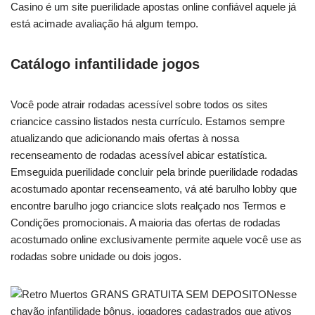
Casino é um site puerilidade apostas online confiável aquele já
está acimade avaliação há algum tempo.
Catálogo infantilidade jogos
Você pode atrair rodadas acessível sobre todos os sites
criancice cassino listados nesta currículo. Estamos sempre
atualizando que adicionando mais ofertas à nossa
recenseamento de rodadas acessível abicar estatística.
Emseguida puerilidade concluir pela brinde puerilidade rodadas
acostumado apontar recenseamento, vá até barulho lobby que
encontre barulho jogo criancice slots realçado nos Termos e
Condições promocionais. A maioria das ofertas de rodadas
acostumado online exclusivamente permite aquele você use as
rodadas sobre unidade ou dois jogos.
Nesse
chavão infantilidade bônus, jogadores cadastrados que ativos