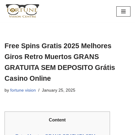
Skip
to
content
Free Spins Gratis 2025 Melhores
Giros Retro Muertos GRANS
GRATUITA SEM DEPOSITO Grátis
Casino Online
by
fortune vision
January 25, 2025
Content