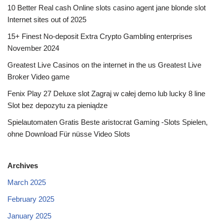
10 Better Real cash Online slots casino agent jane blonde slot
Internet sites out of 2025
15+ Finest No-deposit Extra Crypto Gambling enterprises
November 2024
Greatest Live Casinos on the internet in the us Greatest Live
Broker Video game
Fenix Play 27 Deluxe slot Zagraj w całej demo lub lucky 8 line
Slot bez depozytu za pieniądze
Spielautomaten Gratis Beste aristocrat Gaming -Slots Spielen,
ohne Download Für nüsse Video Slots
Archives
March 2025
February 2025
January 2025