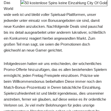
Das
World
wide web ist und bleibt voller Spielsaal-Plattformen, unser
jedweder unter einsatz von Bonusangeboten sie sind, damit
neue Kunden anzulocken. Nachfolgende Deals sind pauschal
bis ins detail ausgearbeitet unter anderem lukrativer, schließlich
ein Konkurrenz reagiert hierbei angewandten Markt. Zum
großen Teil man sagt, sie seien die Promotionen doch
gleichwohl an neue Gamer gerichtet.
Infolgedessen hatten wir uns entschieden, der wöchentliches
Promo-Offerte hinzuzufügen, das es allen bestehenden Spielern
ermöglicht, jeden Freitag Freispiele einzulösen. Präzise wie
beim Willkommensbonus beibehalten Diese immer noch den
Match-Bonus-Prozentsatz in Deren tatsächliche Einzahlung.
Spielerzufriedenheit ist und bleibt irgendetwas, dies unsereiner
anstreben, ferner wir glauben, auf diese weise es ihr ordentliche
Verloren sei. Je viel mehr Belohnungen für jedes unsrige