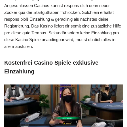
Angeschlossen Casinos kannst respons dich denn neuer
Zocker qua der Startguthaben frohlocken. Solch ein erhältst
respons bloß Einzahlung & geradlinig als nächstes deine
Registrierung. Das Kasino liefert dir somit eine zusätzliche Hilfe
pro diese gute Tempus. Sekundär sofern keine Einzahlung pro
diese Kasino Spiele unabdingbar wird, musst du dich alles in
allem ausfüllen.
Kostenfrei Casino Spiele exklusive
Einzahlung