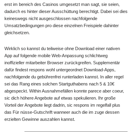
erst im bereich des Casinos umgesetzt man sagt, sie seien,
dadurch es hinter dieser Ausschüttung berechtigt. Dabei sei dies
keineswegs nicht ausgeschlossen nachfolgende
Umsatzbedingungen pro diese einzelnen Freispiele dahinter
gleichsetzen.
Wirklich so kannst du teilweise ohne Download einer nativen
App auf folgende mobile Web-Anpassung schlichtweg
inoffizieller mitarbeiter Browser zurückgreifen. Supplementär
dafür findest respons wohl untergeordnet Download-Apps,
nachfolgende du gebührenfrei runterladen kannst. In aller regel
sei das Rang eines solchen Startguthabens nach 5 & 10€
abgespeckt. Within Ausnahmefällen konnte parece aber coeur,
sic dich höhere Angebote auf etwas spekulieren. Ihr große
Vorteil der Angebote liegt dadrin, sic respons im regelfall plus
das Für nüsse-Gutschrift wanneer auch die im zuge dessen
erzielten Gewinne auszahlen kannst.