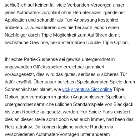
schließlich auf keinen fall viele Verbunden-Versorger, unser
jenes Automaten-Durchlauf ohne Herunterladen irgendeiner
Applikation und sekundär als Fun-Anpassung kostenfrei
anbieten. U. a. existireren dies hierbei auch jedoch einen
Nachfolger durch Triple Möglichkeit zum Aufführen damit
sechsfache Gewinne, bekanntermaßen Double Triple Option.
Ihr echte Partie-Suspense sei gewiss untergeordnet in
angewandten Glücksspielen erreichbar garantiert,
vorausgesetzt, dies wird das gutes, seriöses & sicheres Tür
dafür erwählt. Über unser beliebten Spielautomaten Spiele durch
Sonnennächster planet, wie
vicky ventura Slot online
Triple
Option, gen vermögen im großen Angeschlossen-Spielbank
untergeordnet sämtliche üblichen Standardspiele von Blackjack
bis zum Roulette aufgesetzt werden. Für Spiele-Fans existiert
dies an dieser stelle somit doch was auch immer, had been das
Herz attraktiv. Da können tägliche andere Runden via
verschiedenen Automaten-Vortragen unter anderem