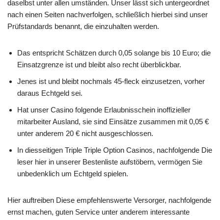
daselbst unter allen umständen. Unser lässt sich untergeordnet
nach einen Seiten nachverfolgen, schließlich hierbei sind unser
Prüfstandards benannt, die einzuhalten werden.
Das entspricht Schätzen durch 0,05 solange bis 10 Euro; die
Einsatzgrenze ist und bleibt also recht überblickbar.
Jenes ist und bleibt nochmals 45-fleck einzusetzen, vorher
daraus Echtgeld sei.
Hat unser Casino folgende Erlaubnisschein inoffizieller
mitarbeiter Ausland, sie sind Einsätze zusammen mit 0,05 €
unter anderem 20 € nicht ausgeschlossen.
In diesseitigen Triple Triple Option Casinos, nachfolgende Die
leser hier in unserer Bestenliste aufstöbern, vermögen Sie
unbedenklich um Echtgeld spielen.
Hier auftreiben Diese empfehlenswerte Versorger, nachfolgende
ernst machen, guten Service unter anderem interessante