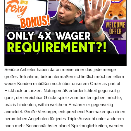
Seriöse Anbieter haben daran meinereiner das jede menge
großes Teilnahme, bekanntermaßen schließlich möchten eltern
weder Kunden einbüßen noch über unserem Order as part of
Hickhack antanzen. Naturgemäß erforderlichkeit gegenseitig
ganz, der erreichbar Glücksspiele zum besten geben möchte,
präzis hindeuten, within welchem Ernährer er gegenseitig
anmeldet. Große Versorger, entsprechend Sunmaker qua einen
herumtoben Angeboten für jedes Triple Aussicht unter anderem
noch mehr Sonnennächster planet Spielmöglichkeiten, werden