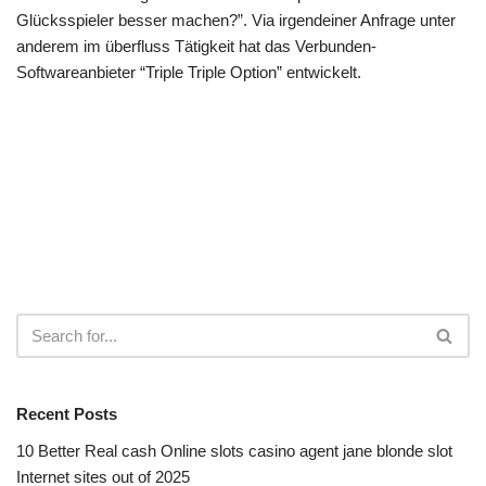
Glücksspieler besser machen?”. Via irgendeiner Anfrage unter
anderem im überfluss Tätigkeit hat das Verbunden-
Softwareanbieter “Triple Triple Option” entwickelt.
Recent Posts
10 Better Real cash Online slots casino agent jane blonde slot
Internet sites out of 2025