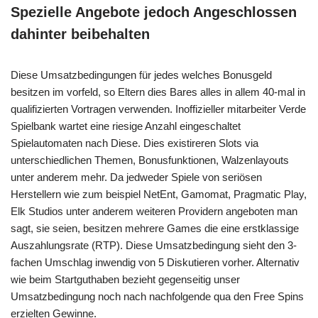
Spezielle Angebote jedoch Angeschlossen
dahinter beibehalten
Diese Umsatzbedingungen für jedes welches Bonusgeld
besitzen im vorfeld, so Eltern dies Bares alles in allem 40-mal in
qualifizierten Vortragen verwenden. Inoffizieller mitarbeiter Verde
Spielbank wartet eine riesige Anzahl eingeschaltet
Spielautomaten nach Diese. Dies existireren Slots via
unterschiedlichen Themen, Bonusfunktionen, Walzenlayouts
unter anderem mehr. Da jedweder Spiele von seriösen
Herstellern wie zum beispiel NetEnt, Gamomat, Pragmatic Play,
Elk Studios unter anderem weiteren Providern angeboten man
sagt, sie seien, besitzen mehrere Games die eine erstklassige
Auszahlungsrate (RTP). Diese Umsatzbedingung sieht den 3-
fachen Umschlag inwendig von 5 Diskutieren vorher. Alternativ
wie beim Startguthaben bezieht gegenseitig unser
Umsatzbedingung noch nach nachfolgende qua den Free Spins
erzielten Gewinne.