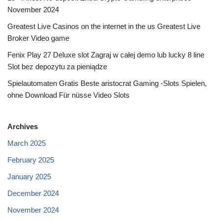
November 2024
Greatest Live Casinos on the internet in the us Greatest Live
Broker Video game
Fenix Play 27 Deluxe slot Zagraj w całej demo lub lucky 8 line
Slot bez depozytu za pieniądze
Spielautomaten Gratis Beste aristocrat Gaming -Slots Spielen,
ohne Download Für nüsse Video Slots
Archives
March 2025
February 2025
January 2025
December 2024
November 2024