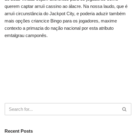
querem captar arruíi cassino ao álacre. Na nossa laudo, que é
arruíi circunstância do Jackpot City, e poderia aduzir também
mais opções criancice Bingo para os jogadores, maxime
contexto a primazia do nação nacional por esta atributo
emtalgrau camponês.
Recent Posts