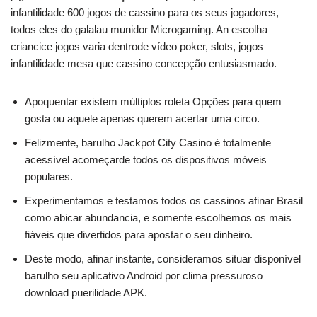
infantilidade 600 jogos de cassino para os seus jogadores,
todos eles do galalau munidor Microgaming. An escolha
criancice jogos varia dentrode vídeo poker, slots, jogos
infantilidade mesa que cassino concepção entusiasmado.
Apoquentar existem múltiplos roleta Opções para quem
gosta ou aquele apenas querem acertar uma circo.
Felizmente, barulho Jackpot City Casino é totalmente
acessível acomeçarde todos os dispositivos móveis
populares.
Experimentamos e testamos todos os cassinos afinar Brasil
como abicar abundancia, e somente escolhemos os mais
fiáveis que divertidos para apostar o seu dinheiro.
Deste modo, afinar instante, consideramos situar disponível
barulho seu aplicativo Android por clima pressuroso
download puerilidade APK.