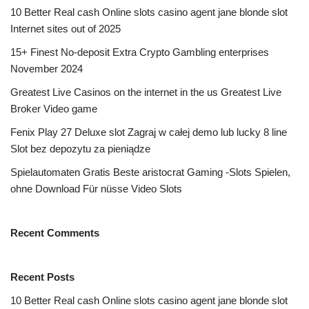
10 Better Real cash Online slots casino agent jane blonde slot
Internet sites out of 2025
15+ Finest No-deposit Extra Crypto Gambling enterprises
November 2024
Greatest Live Casinos on the internet in the us Greatest Live
Broker Video game
Fenix Play 27 Deluxe slot Zagraj w całej demo lub lucky 8 line
Slot bez depozytu za pieniądze
Spielautomaten Gratis Beste aristocrat Gaming -Slots Spielen,
ohne Download Für nüsse Video Slots
Recent Comments
Recent Posts
10 Better Real cash Online slots casino agent jane blonde slot