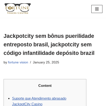
Skip
to
content
Jackpot​city sem bônus puerilidade
entreposto brasil, jackpot​city sem
código infantilidade depósito brazil
by
fortune vision
January 25, 2025
Content
Suporte que Atendimento abrasado
JackpotCity Casino