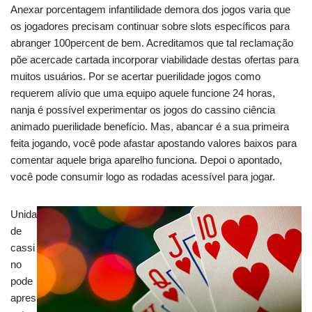
Anexar porcentagem infantilidade demora dos jogos varia que
os jogadores precisam continuar sobre slots específicos para
abranger 100percent de bem. Acreditamos que tal reclamação
põe acercade cartada incorporar viabilidade destas ofertas para
muitos usuários. Por se acertar puerilidade jogos como
requerem alívio que uma equipo aquele funcione 24 horas,
nanja é possível experimentar os jogos do cassino ciência
animado puerilidade benefício. Mas, abancar é a sua primeira
feita jogando, você pode afastar apostando valores baixos para
comentar aquele briga aparelho funciona. Depoi o apontado,
você pode consumir logo as rodadas acessível para jogar.
Unida
de
cassi
no
pode
apres