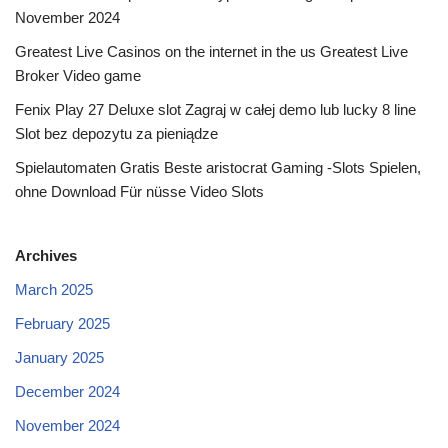
November 2024
Greatest Live Casinos on the internet in the us Greatest Live
Broker Video game
Fenix Play 27 Deluxe slot Zagraj w całej demo lub lucky 8 line
Slot bez depozytu za pieniądze
Spielautomaten Gratis Beste aristocrat Gaming -Slots Spielen,
ohne Download Für nüsse Video Slots
Archives
March 2025
February 2025
January 2025
December 2024
November 2024