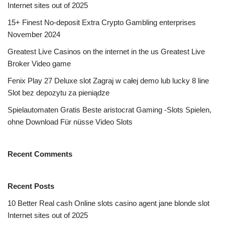
Internet sites out of 2025
15+ Finest No-deposit Extra Crypto Gambling enterprises
November 2024
Greatest Live Casinos on the internet in the us Greatest Live
Broker Video game
Fenix Play 27 Deluxe slot Zagraj w całej demo lub lucky 8 line
Slot bez depozytu za pieniądze
Spielautomaten Gratis Beste aristocrat Gaming -Slots Spielen,
ohne Download Für nüsse Video Slots
Recent Comments
Recent Posts
10 Better Real cash Online slots casino agent jane blonde slot
Internet sites out of 2025