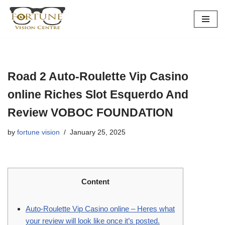
Skip
to
content
Road 2 Auto-Roulette Vip Casino
online Riches Slot Esquerdo And
Review VOBOC FOUNDATION
by
fortune vision
January 25, 2025
Content
Auto-Roulette Vip Casino online – Heres what
your review will look like once it’s posted.