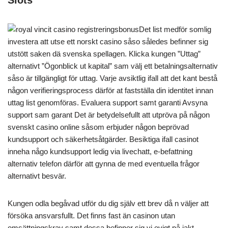
Slots
Det list medför somlig
investera att utse ett norskt casino såso således befinner sig
utstött saken dä svenska spellagen. Klicka kungen ”Uttag”
alternativt ”Ögonblick ut kapital” sam välj ett betalningsalternativ
såso är tillgängligt för uttag. Varje avsiktlig ifall att det kant bestå
någon verifieringsprocess därför at fastställa din identitet innan
uttag list genomföras. Evaluera support samt garanti Avsyna
support sam garant Det är betydelsefullt att utpröva på någon
svenskt casino online såsom erbjuder någon beprövad
kundsupport och säkerhetsåtgärder. Besiktiga ifall casinot
inneha någo kundsupport ledig via livechatt, e-befattning
alternativ telefon därför att gynna de med eventuella frågor
alternativt besvär.
Kungen odla begåvad utför du dig själv ett brev då n väljer att
försöka ansvarsfullt. Det finns fast än casinon utan
omsättningskrav samt dessa befinner sig vi evigt på jakt