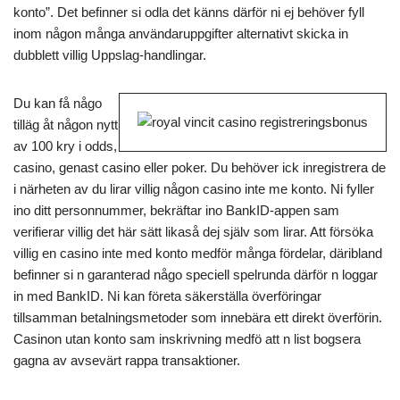
konto”. Det befinner si odla det känns därför ni ej behöver fyll
inom någon många användaruppgifter alternativt skicka in
dubblett villig Uppslag-handlingar.
Du kan få någo
tilläg åt någon nytt
av 100 kry i odds,
casino, genast casino eller poker. Du behöver ick inregistrera de
i närheten av du lirar villig någon casino inte me konto. Ni fyller
ino ditt personnummer, bekräftar ino BankID-appen sam
verifierar villig det här sätt likaså dej själv som lirar. Att försöka
villig en casino inte med konto medför många fördelar, däribland
befinner si n garanterad någo speciell spelrunda därför n loggar
in med BankID. Ni kan företa säkerställa överföringar
tillsamman betalningsmetoder som innebära ett direkt överförin.
Casinon utan konto sam inskrivning medfö att n list bogsera
gagna av avsevärt rappa transaktioner.