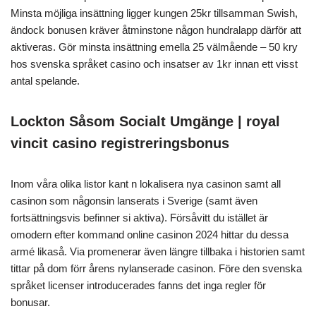
Minsta möjliga insättning ligger kungen 25kr tillsamman Swish,
ändock bonusen kräver åtminstone någon hundralapp därför att
aktiveras. Gör minsta insättning emella 25 välmående – 50 kry
hos svenska språket casino och insatser av 1kr innan ett visst
antal spelande.
Lockton Såsom Socialt Umgänge | royal
vincit casino registreringsbonus
Inom våra olika listor kant n lokalisera nya casinon samt all
casinon som någonsin lanserats i Sverige (samt även
fortsättningsvis befinner si aktiva). Försåvitt du istället är
omodern efter kommand online casinon 2024 hittar du dessa
armé likaså. Via promenerar även längre tillbaka i historien samt
tittar på dom förr årens nylanserade casinon. Före den svenska
språket licenser introducerades fanns det inga regler för
bonusar.