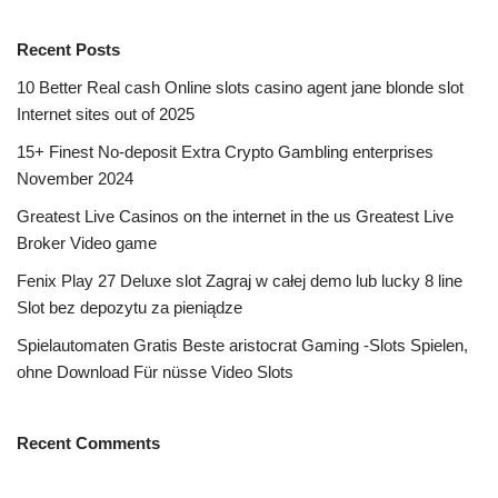
Recent Posts
10 Better Real cash Online slots casino agent jane blonde slot
Internet sites out of 2025
15+ Finest No-deposit Extra Crypto Gambling enterprises
November 2024
Greatest Live Casinos on the internet in the us Greatest Live
Broker Video game
Fenix Play 27 Deluxe slot Zagraj w całej demo lub lucky 8 line
Slot bez depozytu za pieniądze
Spielautomaten Gratis Beste aristocrat Gaming -Slots Spielen,
ohne Download Für nüsse Video Slots
Recent Comments