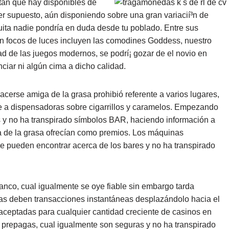
stán que hay disponibles de
r supuesto, aún disponiendo sobre una gran variacií³n de
uita nadie pondrí­a en duda desde tu poblado. Entre sus
en focos de luces incluyen las comodines Goddess, nuestro
d de las juegos modernos, se podrí¡ gozar de el novio en
ciar ni algún cima a dicho calidad.
acerse amiga de la grasa prohibió referente a varios lugares,
nte a dispensadoras sobre cigarrillos y caramelos. Empezando
tas y no ha transpirado símbolos BAR, haciendo información a
ga de la grasa ofrecían como premios. Los máquinas
 pueden encontrar acerca de los bares y no ha transpirado
banco, cual igualmente se oye fiable sin embargo tarda
as deben transacciones instantáneas desplazándolo hacia el
aceptadas para cualquier cantidad creciente de casinos en
as prepagas, cual igualmente son seguras y no ha transpirado