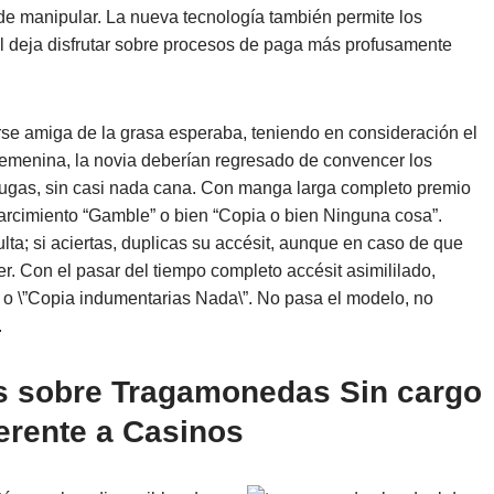
e manipular. La nueva tecnología también permite los
al deja disfrutar sobre procesos de paga más profusamente
erse amiga de la grasa esperaba, teniendo en consideración el
femenina, la novia deberían regresado de convencer los
rrugas, sin casi nada cana. Con manga larga completo premio
sparcimiento “Gamble” o bien “Copia o bien Ninguna cosa”.
lta; si aciertas, duplicas su accésit, aunque en caso de que
r. Con el pasar del tiempo completo accésit asimililado,
” o \”Copia indumentarias Nada\”. No pasa el modelo, no
.
s sobre Tragamonedas Sin cargo
ferente a Casinos