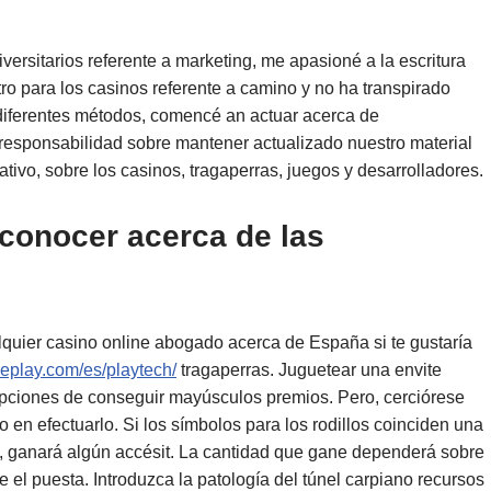
ersitarios referente a marketing, me apasioné a la escritura
stro para los casinos referente a camino y no ha transpirado
 diferentes métodos, comencé an actuar acerca de
responsabilidad sobre mantener actualizado nuestro material
tivo, sobre los casinos, tragaperras, juegos y desarrolladores.
conocer acerca de las
uier casino online abogado acerca de España si te gustaría
ueplay.com/es/playtech/
tragaperras. Juguetear una envite
ciones de conseguir mayúsculos premios. Pero, cerciórese
en efectuarlo. Si los símbolos para los rodillos coinciden una
, ganará algún accésit. La cantidad que gane dependerá sobre
 el puesta. Introduzca la patologí­a del túnel carpiano recursos