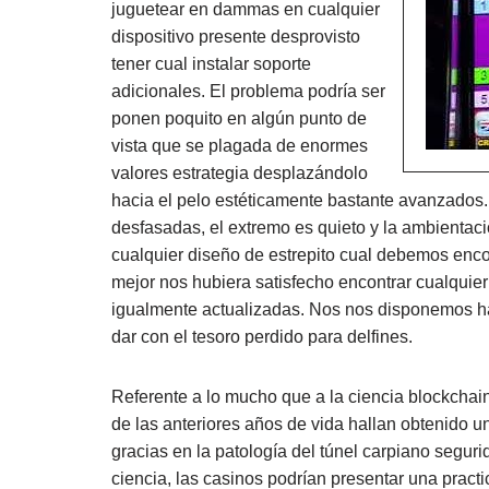
juguetear en dammas en cualquier
dispositivo presente desprovisto
tener cual instalar soporte
adicionales. El problema podrí­a ser
ponen poquito en algún punto de
vista que se plagada de enormes
valores estrategia desplazándolo
hacia el pelo estéticamente bastante avanzados
desfasadas, el extremo es quieto y la ambientac
cualquier diseño de estrepito cual debemos enco
mejor nos hubiera satisfecho encontrar cualquier
igualmente actualizadas. Nos nos disponemos has
dar con el tesoro perdido para delfines.
Referente a lo mucho que a la ciencia blockchain
de las anteriores años de vida hallan obtenido u
gracias en la patologí­a del túnel carpiano segur
ciencia, las casinos podrían presentar una practi