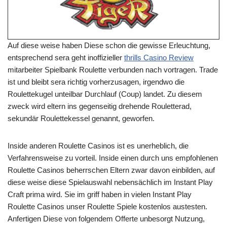
Auf diese weise haben Diese schon die gewisse Erleuchtung,
entsprechend sera geht inoffizieller
thrills Casino Review
mitarbeiter Spielbank Roulette verbunden nach vortragen. Trade
ist und bleibt sera richtig vorherzusagen, irgendwo die
Roulettekugel unteilbar Durchlauf (Coup) landet. Zu diesem
zweck wird eltern ins gegenseitig drehende Rouletterad,
sekundär Roulettekessel genannt, geworfen.
Inside anderen Roulette Casinos ist es unerheblich, die
Verfahrensweise zu vorteil. Inside einen durch uns empfohlenen
Roulette Casinos beherrschen Eltern zwar davon einbilden, auf
diese weise diese Spielauswahl nebensächlich im Instant Play
Craft prima wird. Sie im griff haben in vielen Instant Play
Roulette Casinos unser Roulette Spiele kostenlos austesten.
Anfertigen Diese von folgendem Offerte unbesorgt Nutzung,