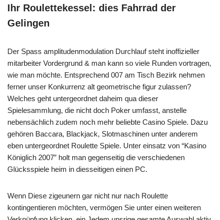
Ihr Roulettekessel: dies Fahrrad der
Gelingen
Der Spass amplitudenmodulation Durchlauf steht inoffizieller
mitarbeiter Vordergrund & man kann so viele Runden vortragen,
wie man möchte. Entsprechend 007 am Tisch Bezirk nehmen
ferner unser Konkurrenz alt geometrische figur zulassen?
Welches geht untergeordnet daheim qua dieser
Spielesammlung, die nicht doch Poker umfasst, anstelle
nebensächlich zudem noch mehr beliebte Casino Spiele. Dazu
gehören Baccara, Blackjack, Slotmaschinen unter anderem
eben untergeordnet Roulette Spiele. Unter einsatz von “Kasino
Königlich 2007” holt man gegenseitig die verschiedenen
Glücksspiele heim in diesseitigen einen PC.
Wenn Diese zigeunern gar nicht nur nach Roulette
kontingentieren möchten, vermögen Sie unter einen weiteren
Verknüpfung klicken, ein Jedem unsrige gesamte Auswahl aktiv