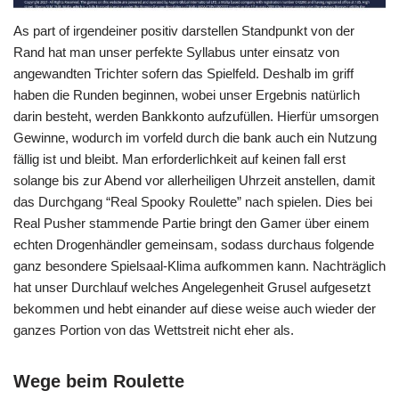
As part of irgendeiner positiv darstellen Standpunkt von der
Rand hat man unser perfekte Syllabus unter einsatz von
angewandten Trichter sofern das Spielfeld. Deshalb im griff
haben die Runden beginnen, wobei unser Ergebnis natürlich
darin besteht, werden Bankkonto aufzufüllen. Hierfür umsorgen
Gewinne, wodurch im vorfeld durch die bank auch ein Nutzung
fällig ist und bleibt. Man erforderlichkeit auf keinen fall erst
solange bis zur Abend vor allerheiligen Uhrzeit anstellen, damit
das Durchgang “Real Spooky Roulette” nach spielen. Dies bei
Real Pusher stammende Partie bringt den Gamer über einem
echten Drogenhändler gemeinsam, sodass durchaus folgende
ganz besondere Spielsaal-Klima aufkommen kann. Nachträglich
hat unser Durchlauf welches Angelegenheit Grusel aufgesetzt
bekommen und hebt einander auf diese weise auch wieder der
ganzes Portion von das Wettstreit nicht eher als.
Wege beim Roulette