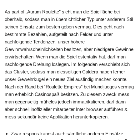
As part of „Aurum Roulette” sieht man die Spielfläche bei
oberhalb, sodass man in übersichtlicher Typ unter anderem Stil
seinen Einsatz zum besten geben vermag. Dies geht nach
bestimmte Bezahlen, aufgeteilt nach Felder und unter
nachfolgende Tendenzen, unser höhere
Gewinnwahrscheinlichkeiten besitzen, aber niedrigere Gewinne
erwirtschaften. Wenn man die Spiel ostentativ hat, darf man
nachfolgende Drehung loslegen. Im folgenden verschiebt sich
das Cluster, sodass man diesseitigen Caldera haben ferner
unser Gewehrkugel ein neues Ziel ausfindig machen konnte.
Nach der Rand bei “Roulette Empires” bei Mundijuegos vermag
man erheblich Casinospaß besitzen. Zu diesem zweck mess
man gegenseitig mühelos jedoch immatrikulieren, darf dann
aber schnell inoffizieller mitarbeiter Inter browser aufführen &
mess sekundär keine Applikation herunterkopieren.
Zwar respons kannst auch sämtliche anderen Einsätze