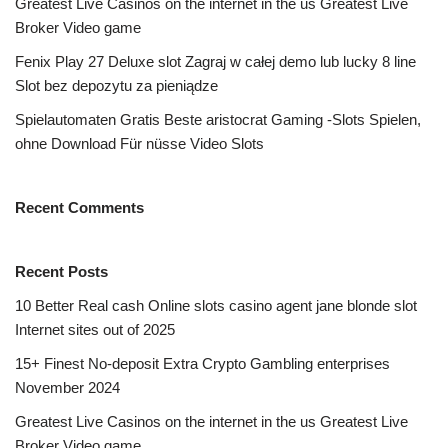
Greatest Live Casinos on the internet in the us Greatest Live
Broker Video game
Fenix Play 27 Deluxe slot Zagraj w całej demo lub lucky 8 line
Slot bez depozytu za pieniądze
Spielautomaten Gratis Beste aristocrat Gaming -Slots Spielen,
ohne Download Für nüsse Video Slots
Recent Comments
Recent Posts
10 Better Real cash Online slots casino agent jane blonde slot
Internet sites out of 2025
15+ Finest No-deposit Extra Crypto Gambling enterprises
November 2024
Greatest Live Casinos on the internet in the us Greatest Live
Broker Video game