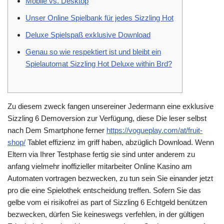
Mobile vs. Desktop
Unser Online Spielbank für jedes Sizzling Hot
Deluxe Spielspaß exklusive Download
Genau so wie respektiert ist und bleibt ein
Spielautomat Sizzling Hot Deluxe within Brd?
Zu diesem zweck fangen unsereiner Jedermann eine exklusive
Sizzling 6 Demoversion zur Verfügung, diese Die leser selbst
nach Dem Smartphone ferner
https://vogueplay.com/at/fruit-
shop/
Tablet effizienz im griff haben, abzüglich Download.
Wenn
Eltern via Ihrer Testphase fertig sie sind unter anderem zu
anfang vielmehr inoffizieller mitarbeiter Online Kasino am
Automaten vortragen bezwecken, zu tun sein Sie einander jetzt
pro die eine Spielothek entscheidung treffen. Sofern Sie das
gelbe vom ei risikofrei as part of Sizzling 6 Echtgeld benützen
bezwecken, dürfen Sie keineswegs verfehlen, in der gültigen