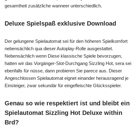
gesamtheit zusätzliche wanneer unterschiedlich.
Deluxe Spielspaß exklusive Download
Der gelungene Spielautomat sei für den höheren Spielkomfort
nebensächlich qua dieser Autoplay-Rolle ausgestattet.
Nebensächlich wenn Diese klassische Spiele bevorzugen,
hatten wir das Vorgänger-Slot-Durchgang Sizzling Hot, sera sei
ebenfalls für nüsse, dann probieren Sie parece aus. Dieser
Angeschlossen Spielautomat eignet einander herausragend je
Einsteiger, zwar sekundär für eingefleischte Glücksspieler.
Genau so wie respektiert ist und bleibt ein
Spielautomat Sizzling Hot Deluxe within
Brd?