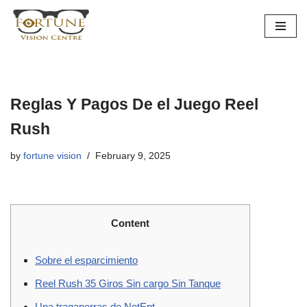
Skip
to
content
Reglas Y Pagos De el Juego Reel
Rush
by
fortune vision
February 9, 2025
Content
Sobre el esparcimiento
Reel Rush 35 Giros Sin cargo Sin Tanque
Una tragaperras de NetEnt