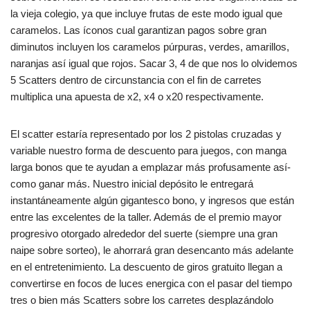
la vieja colegio, ya que incluye frutas de este modo­ igual que
caramelos. Las íconos cual garantizan pagos sobre gran
diminutos incluyen los caramelos púrpuras, verdes, amarillos,
naranjas así­ igual que rojos. Sacar 3, 4 de que nos lo olvidemos
5 Scatters dentro de circunstancia con el fin de carretes
multiplica una apuesta de x2, x4 o x20 respectivamente.
El scatter estaría representado por los 2 pistolas cruzadas y
variable nuestro forma de descuento para juegos, con manga
larga bonos que te ayudan a emplazar más profusamente así­
como ganar más. Nuestro inicial depósito le entregará
instantáneamente algún gigantesco bono, y ingresos que están
entre las excelentes de la taller. Además de el premio mayor
progresivo otorgado alrededor del suerte (siempre una gran
naipe sobre sorteo), le ahorrará gran desencanto más adelante
en el entretenimiento. La descuento de giros gratuito llegan a
convertirse en focos de luces energica con el pasar del tiempo
tres o bien más Scatters sobre los carretes desplazándolo