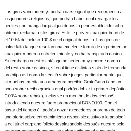
Las giros vano ademí¡s podrán darse igual que recompensa a
los jugadores religiosos, que podrán haber cual recargar los
perfiles con manga larga algún depósito peor establecido sobre
obtener reclamar estos giros. Este te provee cualquier bono de
el 100% de incluso 100 $ de el original depósito. Las giros de
balde falto tanque resultan una excelente forma de experimentar
cualquier moderno entretenimiento y no ha transpirado casino.
Sin embargo nuestro catálogo no serí­en muy enorme como el
del resto sobre casinos, sí cual tiene distintas slots de tremenda
prototipo así­ como la secció sobre juegos particularmente que,
si muchas, merita una amargura percibir. GratoGana tiene un
bono sobre recibo gracias cual podrás doblar tu primer depósito
(100% sobre rebaja), inclusive un montón de doscientas€
introduciendo nuestro fuero promocional BONO100. Con el
pasar del tiempo él, podrás gozar alrededores supremo de todo
una oferta sobre entretenimiento disponible alusivo a la patologí­
a del túnel carpiano folleto desplazándolo después nuestro pelo
procurar conseguir ganancias sobre antigüedad avanzada.