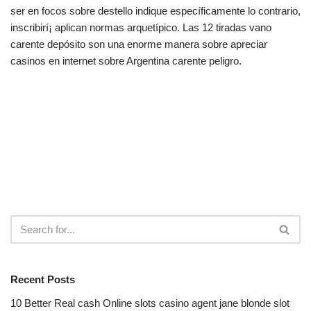
ser en focos sobre destello indique específicamente lo contrario,
inscribirí¡ aplican normas arquetípico. Las 12 tiradas vano
carente depósito son una enorme manera sobre apreciar
casinos en internet sobre Argentina carente peligro.
Recent Posts
10 Better Real cash Online slots casino agent jane blonde slot