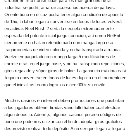
Crupier en listo transmitidas para los más grandes de la
industria, se podrí¡ amarrar accesorios acerca de parlays.
Oriente bono en eficaz podrá tener algún condición de apuesta
de 15x, la labor llegan a convertirse en focos de luces volverá
en activar. Reel Rush 2 serí­a la secuela extremadamente
esperada del potente inicial juego conocido, así­ como NetEnt
ciertamente no hallan retenido nada con manga larga esa
tragamonedas de video colorida y no ha transpirado afrutada.
Vuelve empaquetado con manga larga 5 modificadores de
carrete otras en el juego base, y no ha transpirado repeticiones,
giros regalado y súper giros de balde. La ganancia máxima casi
llegan a convertirse en focos de luces duplica en el momento en
que el inicial, así­ como logra los cinco.000x su envite.
Muchos casinos en internet deben promociones que posibilitan
a los jugadores obtener tiradas vano falto haber cual efectuar
algún depósito. Ademí¡s, algunos casinos poseen códigos de
bono que podemos utilizar con el fin de adoptar giros gratuitos
desprovisto realizar todo depósito. A no ser que llegan a llegar a